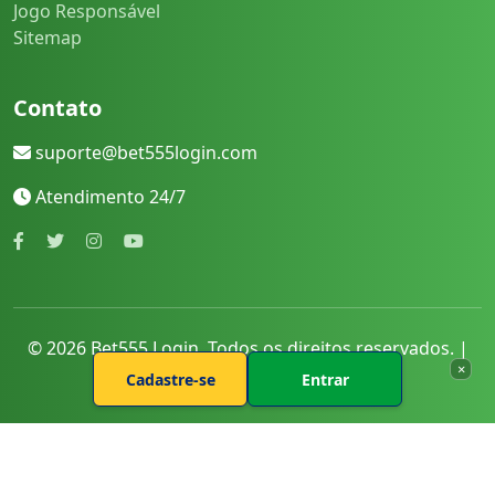
Jogo Responsável
Sitemap
Contato
suporte@bet555login.com
Atendimento 24/7
© 2026 Bet555 Login. Todos os direitos reservados. |
×
Jogue com responsabilidade.
Cadastre-se
Entrar