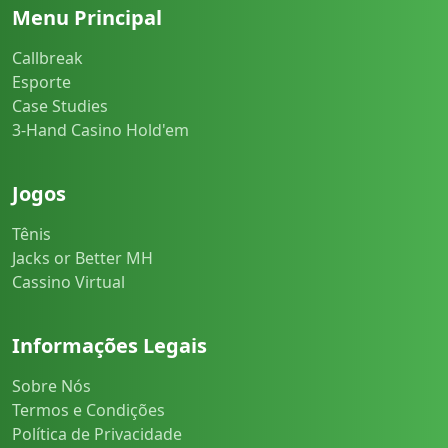
Menu Principal
Callbreak
Esporte
Case Studies
3-Hand Casino Hold'em
Jogos
Tênis
Jacks or Better MH
Cassino Virtual
Informações Legais
Sobre Nós
Termos e Condições
Política de Privacidade