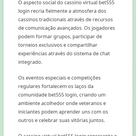
O aspecto social do cassino virtual bet555
login recria fielmente a atmosfera dos
cassinos tradicionais através de recursos
de comunicação avançados. Os jogadores
podem formar grupos, participar de
torneios exclusivos e compartilhar
experiências através do sistema de chat
integrado.
Os eventos especiais e competições
regulares fortalecem os laços da
comunidade bet555 login, criando um
ambiente acolhedor onde veteranos e
iniciantes podem aprender uns com os
outros e celebrar suas vitórias juntos.