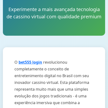
Experimente a mais avançada tecnologia
de cassino virtual com qualidade premium
O
bet555 login
revolucionou
completamente o conceito de
entretenimento digital no Brasil com seu
inovador cassino virtual. Esta plataforma
representa muito mais que uma simples
evolução dos jogos tradicionais - é uma
experiência imersiva que combina a