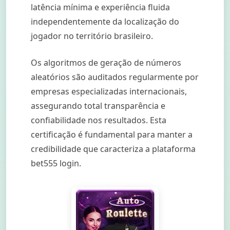
latência mínima e experiência fluida
independentemente da localização do
jogador no território brasileiro.
Os algoritmos de geração de números
aleatórios são auditados regularmente por
empresas especializadas internacionais,
assegurando total transparência e
confiabilidade nos resultados. Esta
certificação é fundamental para manter a
credibilidade que caracteriza a plataforma
bet555 login.