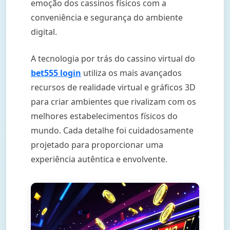
emoção dos cassinos físicos com a
conveniência e segurança do ambiente
digital.
A tecnologia por trás do cassino virtual do
bet555 login
utiliza os mais avançados
recursos de realidade virtual e gráficos 3D
para criar ambientes que rivalizam com os
melhores estabelecimentos físicos do
mundo. Cada detalhe foi cuidadosamente
projetado para proporcionar uma
experiência autêntica e envolvente.